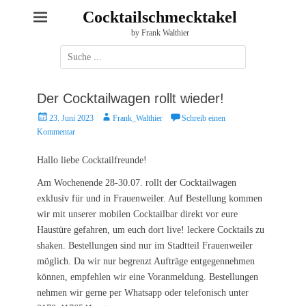
Cocktailschmecktakel
by Frank Walthier
Suche
nach:
Der Cocktailwagen rollt wieder!
P
A
23. Juni 2023
Frank_Walthier
Schreib einen
o
u
Kommentar
s
t
t
o
Hallo liebe Cocktailfreunde!
e
r
Am Wochenende 28-30.07. rollt der Cocktailwagen
d
exklusiv für und in Frauenweiler. Auf Bestellung kommen
o
n
wir mit unserer mobilen Cocktailbar direkt vor eure
Haustüre gefahren, um euch dort live! leckere Cocktails zu
shaken. Bestellungen sind nur im Stadtteil Frauenweiler
möglich. Da wir nur begrenzt Aufträge entgegennehmen
können, empfehlen wir eine Voranmeldung. Bestellungen
nehmen wir gerne per Whatsapp oder telefonisch unter