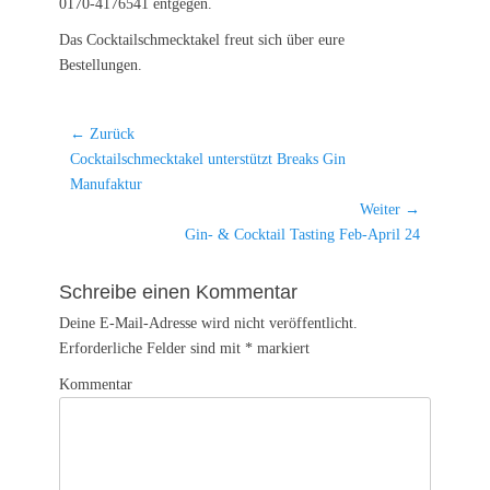
0170-4176541 entgegen.
Das Cocktailschmecktakel freut sich über eure
Bestellungen.
Beitrags-
← Zurück
Vorheriger
Cocktailschmecktakel unterstützt Breaks Gin
Navigation
Beitrag:
Manufaktur
Weiter →
Nächster
Gin- & Cocktail Tasting Feb-April 24
Beitrag:
Schreibe einen Kommentar
Deine E-Mail-Adresse wird nicht veröffentlicht.
Erforderliche Felder sind mit
*
markiert
Kommentar